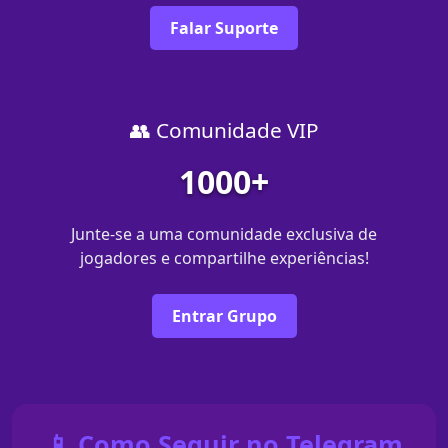
Falar Suporte
👥 Comunidade VIP
1000+
Junte-se a uma comunidade exclusiva de
jogadores e compartilhe experiências!
Entrar Grupo
📱 Como Seguir no Telegram