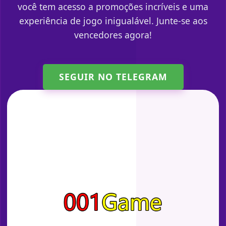
você tem acesso a promoções incríveis e uma
experiência de jogo inigualável. Junte-se aos
vencedores agora!
SEGUIR NO TELEGRAM