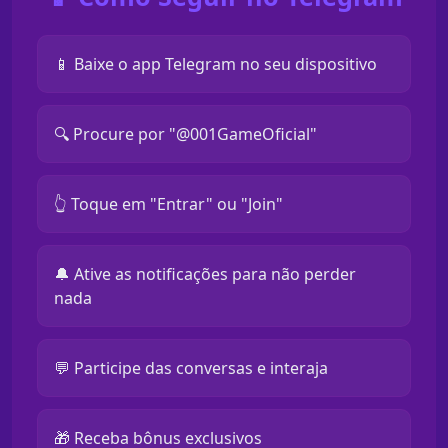
📱 Baixe o app Telegram no seu dispositivo
🔍 Procure por "@001GameOficial"
👆 Toque em "Entrar" ou "Join"
🔔 Ative as notificações para não perder
nada
💬 Participe das conversas e interaja
🎁 Receba bônus exclusivos