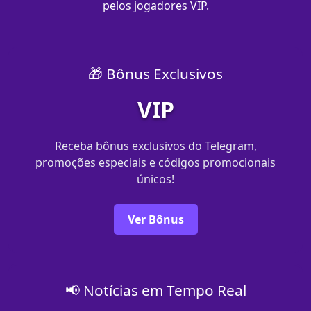
pelos jogadores VIP.
🎁 Bônus Exclusivos
VIP
Receba bônus exclusivos do Telegram,
promoções especiais e códigos promocionais
únicos!
Ver Bônus
📢 Notícias em Tempo Real