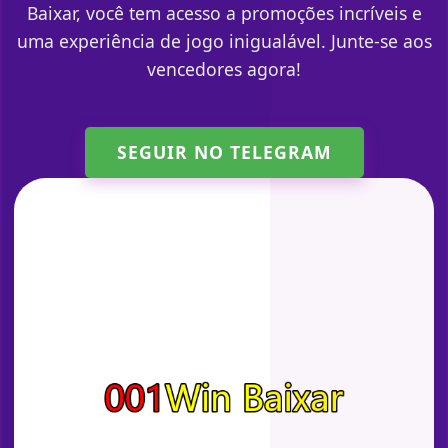
Baixar, você tem acesso a promoções incríveis e
uma experiência de jogo inigualável. Junte-se aos
vencedores agora!
SEGUIR NO TELEGRAM