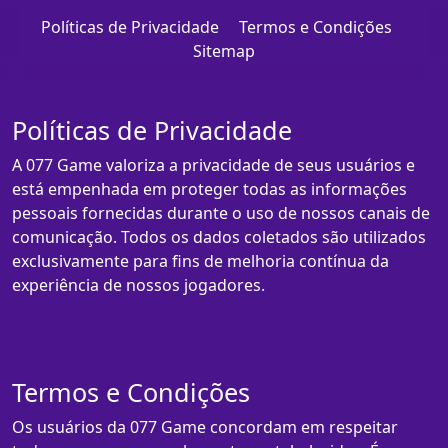
Políticas de Privacidade
Termos e Condições
Sitemap
Políticas de Privacidade
A 077 Game valoriza a privacidade de seus usuários e
está empenhada em proteger todas as informações
pessoais fornecidas durante o uso de nossos canais de
comunicação. Todos os dados coletados são utilizados
exclusivamente para fins de melhoria contínua da
experiência de nossos jogadores.
Termos e Condições
Os usuários da 077 Game concordam em respeitar