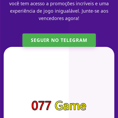
você tem acesso a promoções incríveis e uma
experiência de jogo inigualável. Junte-se aos
vencedores agora!
SEGUIR NO TELEGRAM