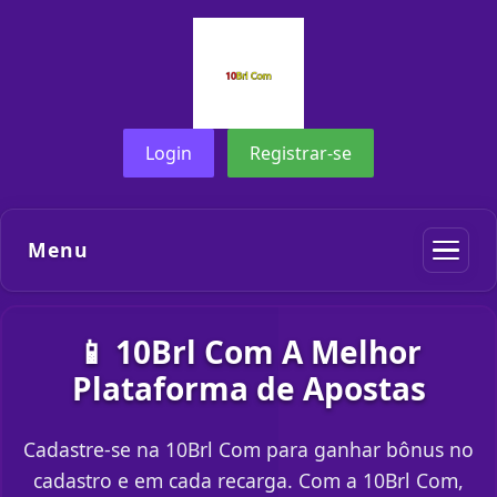
Login
Registrar-se
Menu
📱 10Brl Com A Melhor
Plataforma de Apostas
Cadastre-se na 10Brl Com para ganhar bônus no
cadastro e em cada recarga. Com a 10Brl Com,