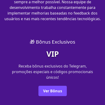
sempre a melhor possível. Nossa equipe de
desenvolvimento trabalha constantemente para
implementar melhorias baseadas no feedback dos
usuários e nas mais recentes tendências tecnológicas.
🎁 Bônus Exclusivos
VIP
Receba bônus exclusivos do Telegram,
promoções especiais e códigos promocionais
únicos!
Ver Bônus