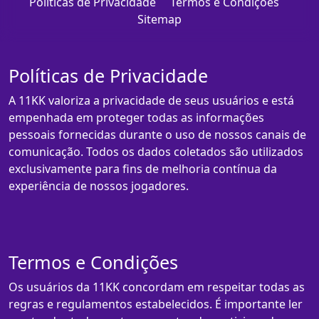
Políticas de Privacidade
Termos e Condições
Sitemap
Políticas de Privacidade
A 11KK valoriza a privacidade de seus usuários e está
empenhada em proteger todas as informações
pessoais fornecidas durante o uso de nossos canais de
comunicação. Todos os dados coletados são utilizados
exclusivamente para fins de melhoria contínua da
experiência de nossos jogadores.
Termos e Condições
Os usuários da 11KK concordam em respeitar todas as
regras e regulamentos estabelecidos. É importante ler