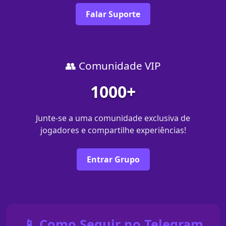
Falar Suporte
👥 Comunidade VIP
1000+
Junte-se a uma comunidade exclusiva de
jogadores e compartilhe experiências!
Entrar Grupo
📱 Como Seguir no Telegram