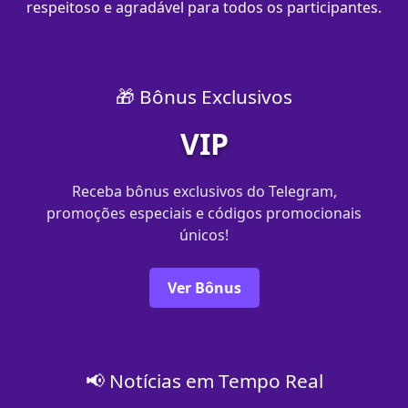
respeitoso e agradável para todos os participantes.
🎁 Bônus Exclusivos
VIP
Receba bônus exclusivos do Telegram,
promoções especiais e códigos promocionais
únicos!
Ver Bônus
📢 Notícias em Tempo Real