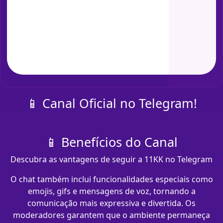
📱 Canal Oficial no Telegram!
📱 Benefícios do Canal
Descubra as vantagens de seguir a 11KK no Telegram
O chat também inclui funcionalidades especiais como
emojis, gifs e mensagens de voz, tornando a
comunicação mais expressiva e divertida. Os
moderadores garantem que o ambiente permaneça