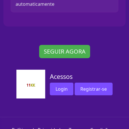
automaticamente
SEGUIR AGORA
Acessos
Login
Registrar-se