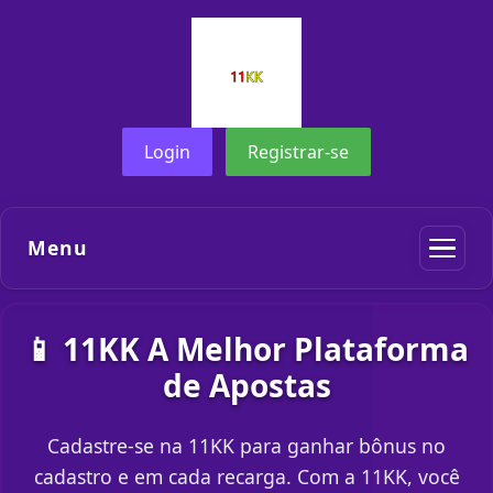
Login
Registrar-se
Menu
📱 11KK A Melhor Plataforma
de Apostas
Cadastre-se na 11KK para ganhar bônus no
cadastro e em cada recarga. Com a 11KK, você