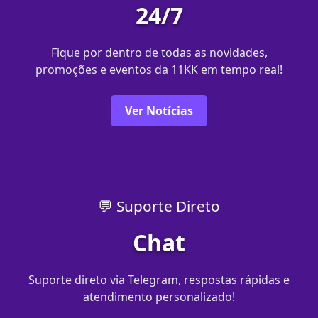
24/7
Fique por dentro de todas as novidades,
promoções e eventos da 11KK em tempo real!
Ver Notícias
💬 Suporte Direto
Chat
Suporte direto via Telegram, respostas rápidas e
atendimento personalizado!