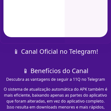
📱 Canal Oficial no Telegram!
📱 Benefícios do Canal
Descubra as vantagens de seguir a 11Q no Telegram
O sistema de atualização automática do APK também é
mais eficiente, baixando apenas as partes do aplicativo
que foram alteradas, em vez do aplicativo completo.
Isso resulta em downloads menores e mais rápidos,