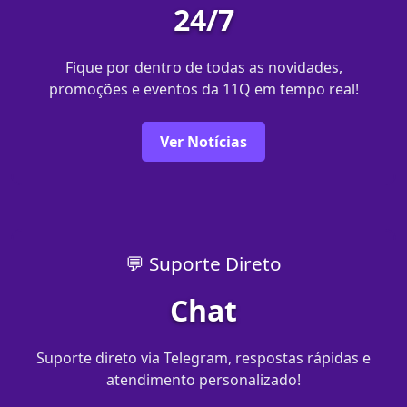
24/7
Fique por dentro de todas as novidades,
promoções e eventos da 11Q em tempo real!
Ver Notícias
💬 Suporte Direto
Chat
Suporte direto via Telegram, respostas rápidas e
atendimento personalizado!