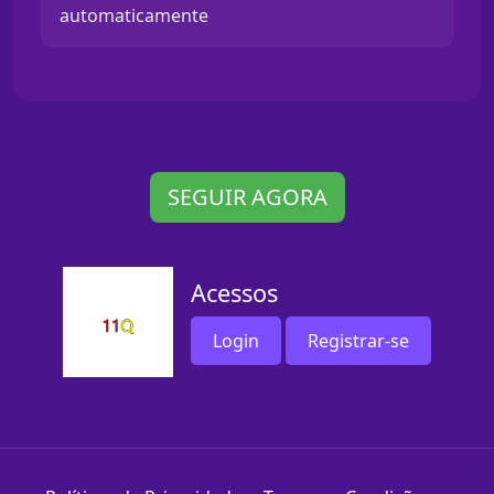
automaticamente
SEGUIR AGORA
Acessos
Login
Registrar-se