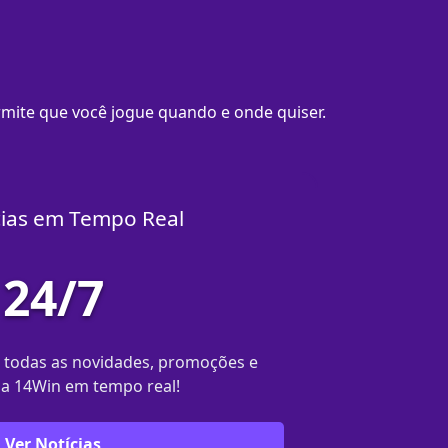
rmite que você jogue quando e onde quiser.
cias em Tempo Real
24/7
e todas as novidades, promoções e
a 14Win em tempo real!
Ver Notícias