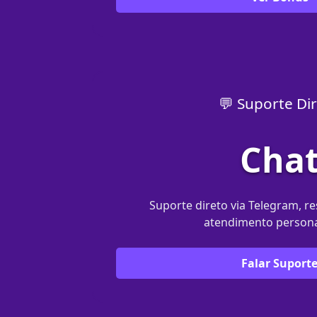
💬 Suporte Di
Cha
Suporte direto via Telegram, r
atendimento persona
Falar Suport