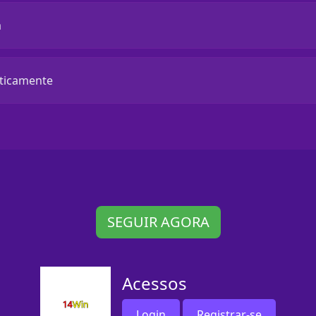
a
aticamente
SEGUIR AGORA
Acessos
Login
Registrar-se