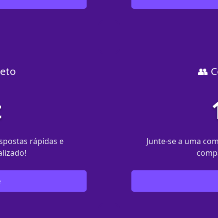
reto
👥 
t
espostas rápidas e
Junte-se a uma com
lizado!
compa
e