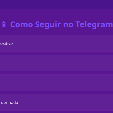
📱 Como Seguir no Telegram
ositivo
erder nada