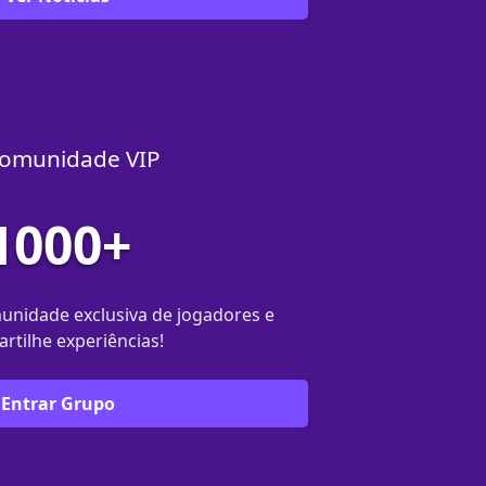
Comunidade VIP
1000+
unidade exclusiva de jogadores e
rtilhe experiências!
Entrar Grupo