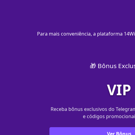
Para mais conveniência, a plataforma 14Wi
🎁 Bônus Exclu
VIP
Receba bônus exclusivos do Telegra
e códigos promocionai
Ver Bônus