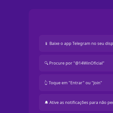
📱 Baixe o app Telegram no seu disp
🔍 Procure por "@14WinOficial"
👆 Toque em "Entrar" ou "Join"
🔔 Ative as notificações para não p