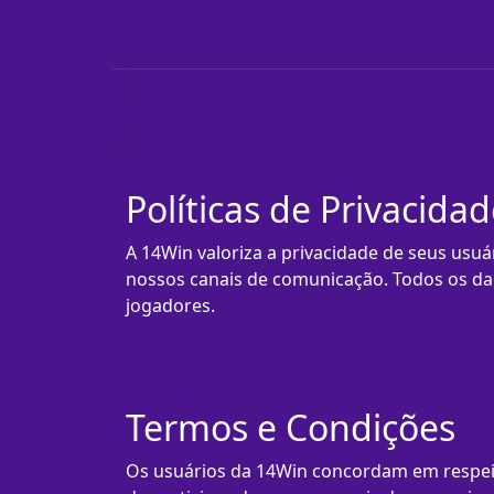
Políticas de Privacida
A 14Win valoriza a privacidade de seus usu
nossos canais de comunicação. Todos os dad
jogadores.
Termos e Condições
Os usuários da 14Win concordam em respeita