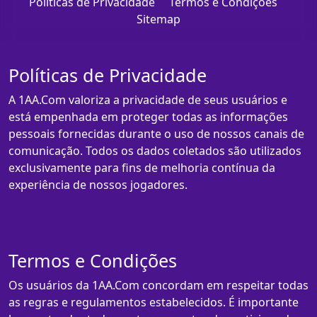
Políticas de Privacidade
Termos e Condições
Sitemap
Políticas de Privacidade
A 1AA.Com valoriza a privacidade de seus usuários e
está empenhada em proteger todas as informações
pessoais fornecidas durante o uso de nossos canais de
comunicação. Todos os dados coletados são utilizados
exclusivamente para fins de melhoria contínua da
experiência de nossos jogadores.
Termos e Condições
Os usuários da 1AA.Com concordam em respeitar todas
as regras e regulamentos estabelecidos. É importante