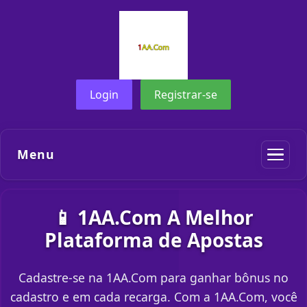
Login
Registrar-se
Menu
📱 1AA.Com A Melhor
Plataforma de Apostas
Cadastre-se na 1AA.Com para ganhar bônus no
cadastro e em cada recarga. Com a 1AA.Com, você