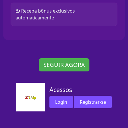
🎁 Receba bônus exclusivos
automaticamente
SEGUIR AGORA
Acessos
Login
Registrar-se