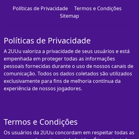
Políticas de Privacidade
Termos e Condições
Sitemap
Políticas de Privacidade
A 2UUu valoriza a privacidade de seus usuários e está
empenhada em proteger todas as informações
pessoais fornecidas durante o uso de nossos canais de
comunicação. Todos os dados coletados são utilizados
exclusivamente para fins de melhoria contínua da
experiência de nossos jogadores.
Termos e Condições
Os usuários da 2UUu concordam em respeitar todas as