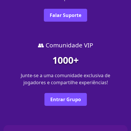
Falar Suporte
👥 Comunidade VIP
1000+
Junte-se a uma comunidade exclusiva de
jogadores e compartilhe experiências!
Entrar Grupo