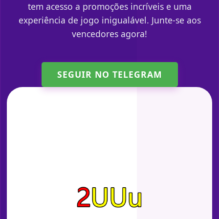
tem acesso a promoções incríveis e uma
experiência de jogo inigualável. Junte-se aos
vencedores agora!
SEGUIR NO TELEGRAM