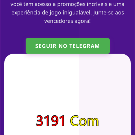
você tem acesso a promoções incríveis e uma
experiência de jogo inigualável. Junte-se aos
vencedores agora!
SEGUIR NO TELEGRAM