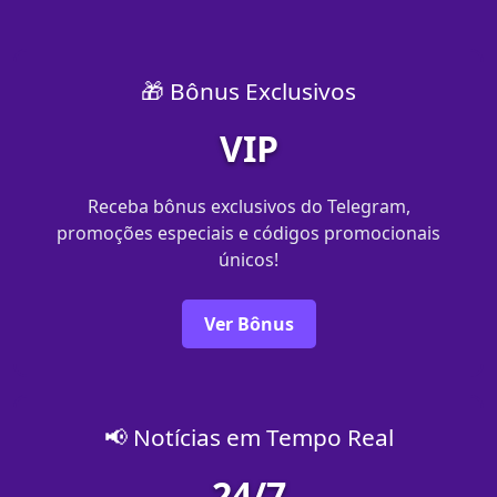
🎁 Bônus Exclusivos
VIP
Receba bônus exclusivos do Telegram,
promoções especiais e códigos promocionais
únicos!
Ver Bônus
📢 Notícias em Tempo Real
24/7