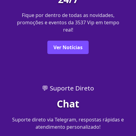
Fique por dentro de todas as novidades,
promoções e eventos da 3537 Vip em tempo
real!
Ver Notícias
💬 Suporte Direto
Chat
Suporte direto via Telegram, respostas rápidas e
atendimento personalizado!