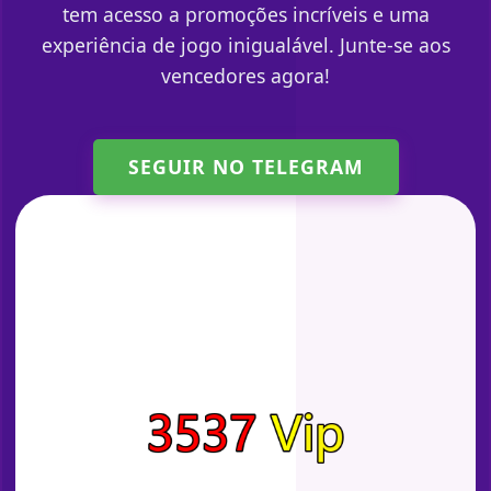
tem acesso a promoções incríveis e uma
experiência de jogo inigualável. Junte-se aos
vencedores agora!
SEGUIR NO TELEGRAM