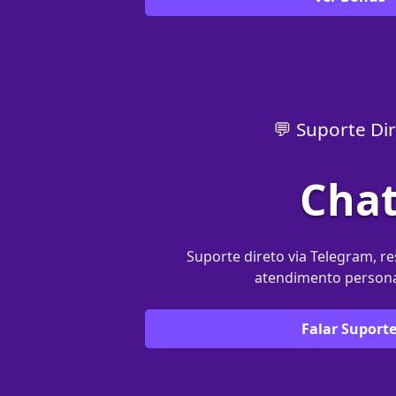
💬 Suporte Di
Cha
Suporte direto via Telegram, r
atendimento persona
Falar Suport