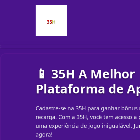
📱 35H A Melhor
Plataforma de A
Cadastre-se na 35H para ganhar bônus 
recarga. Com a 35H, você tem acesso a 
uma experiência de jogo inigualável. J
agora!