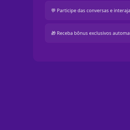
💬 Participe das conversas e interaj
🎁 Receba bônus exclusivos autom