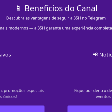
📱 Benefícios do Canal
Descubra as vantagens de seguir a 35H no Telegram
s mais modernos — a 35H garante uma experiência completa
sivos
📢 Notí
m, promoções especiais
Fique por dentro d
s únicos!
eventos