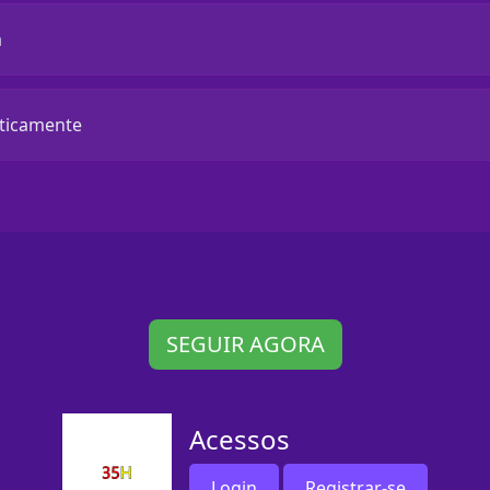
a
aticamente
SEGUIR AGORA
Acessos
Login
Registrar-se