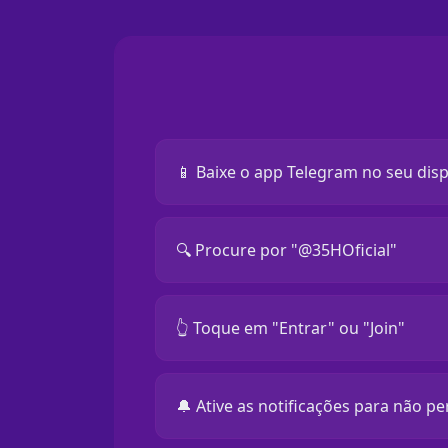
📱 Baixe o app Telegram no seu disp
🔍 Procure por "@35HOficial"
👆 Toque em "Entrar" ou "Join"
🔔 Ative as notificações para não p