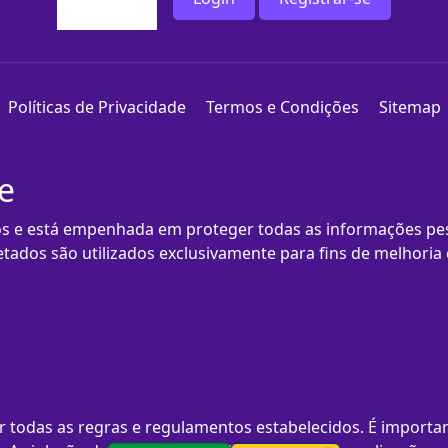
Políticas de Privacidade
Termos e Condições
Sitemap
de
ios e está empenhada em proteger todas as informações pe
tados são utilizados exclusivamente para fins de melhoria
todas as regras e regulamentos estabelecidos. É importan