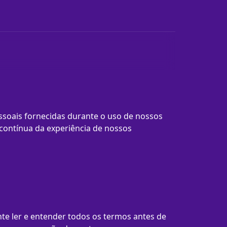
ssoais fornecidas durante o uso de nossos
 contínua da experiência de nossos
te ler e entender todos os termos antes de