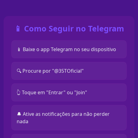
📱 Como Seguir no Telegram
📱 Baixe o app Telegram no seu dispositivo
🔍 Procure por "@35TOficial"
👆 Toque em "Entrar" ou "Join"
🔔 Ative as notificações para não perder
nada