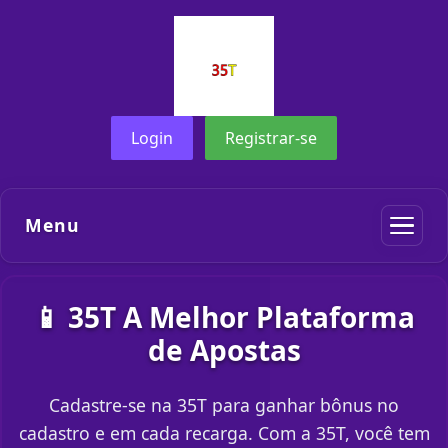
Login
Registrar-se
Menu
📱 35T A Melhor Plataforma
de Apostas
Cadastre-se na 35T para ganhar bônus no
cadastro e em cada recarga. Com a 35T, você tem