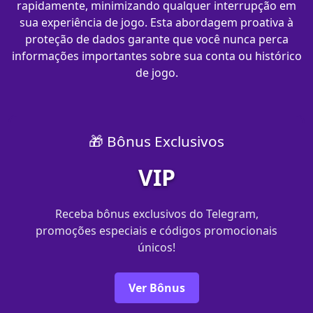
rapidamente, minimizando qualquer interrupção em
sua experiência de jogo. Esta abordagem proativa à
proteção de dados garante que você nunca perca
informações importantes sobre sua conta ou histórico
de jogo.
🎁 Bônus Exclusivos
VIP
Receba bônus exclusivos do Telegram,
promoções especiais e códigos promocionais
únicos!
Ver Bônus