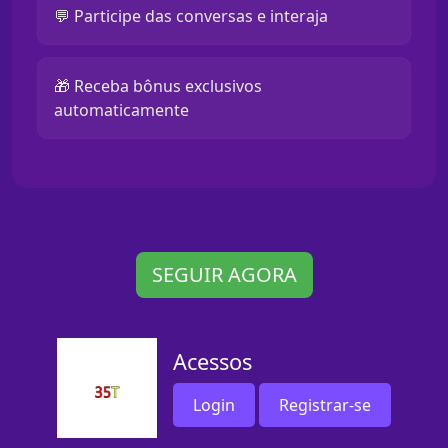
💬 Participe das conversas e interaja
🎁 Receba bônus exclusivos
automaticamente
SEGUIR AGORA
Acessos
Login
Registrar-se