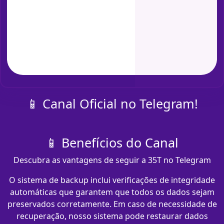
📱 Canal Oficial no Telegram!
📱 Benefícios do Canal
Descubra as vantagens de seguir a 35T no Telegram
O sistema de backup inclui verificações de integridade
automáticas que garantem que todos os dados sejam
preservados corretamente. Em caso de necessidade de
recuperação, nosso sistema pode restaurar dados