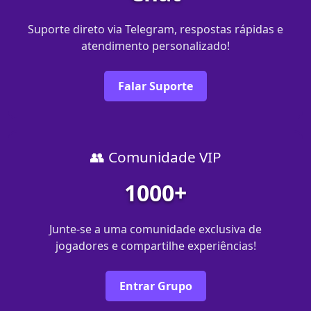
Suporte direto via Telegram, respostas rápidas e
atendimento personalizado!
Falar Suporte
👥 Comunidade VIP
1000+
Junte-se a uma comunidade exclusiva de
jogadores e compartilhe experiências!
Entrar Grupo