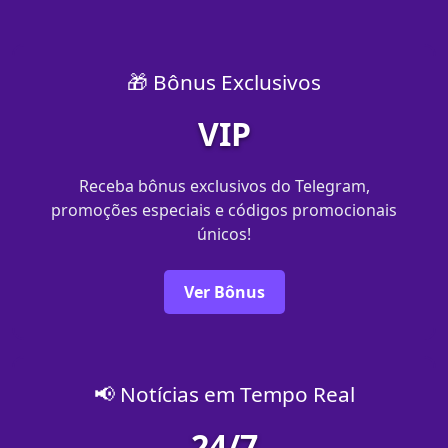
🎁 Bônus Exclusivos
VIP
Receba bônus exclusivos do Telegram,
promoções especiais e códigos promocionais
únicos!
Ver Bônus
📢 Notícias em Tempo Real
24/7