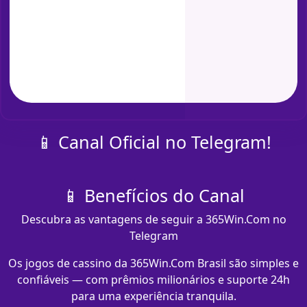
📱 Canal Oficial no Telegram!
📱 Benefícios do Canal
Descubra as vantagens de seguir a 365Win.Com no
Telegram
Os jogos de cassino da 365Win.Com Brasil são simples e
confiáveis — com prêmios milionários e suporte 24h
para uma experiência tranquila.