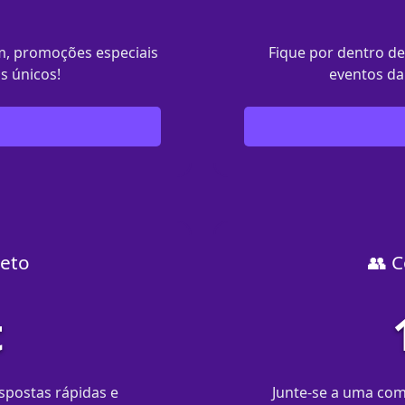
m, promoções especiais
Fique por dentro d
s únicos!
eventos da
reto
👥 
t
espostas rápidas e
Junte-se a uma com