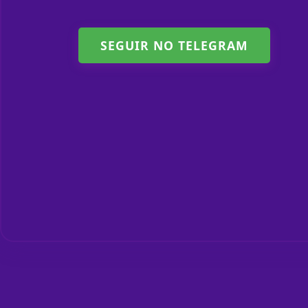
SEGUIR NO TELEGRAM