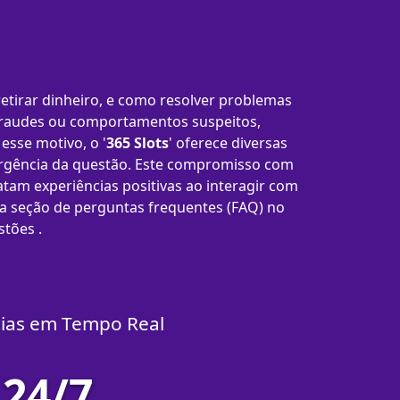
etirar dinheiro, e como resolver problemas
 fraudes ou comportamentos suspeitos,
sse motivo, o '
365 Slots
' oferece diversas
 urgência da questão. Este compromisso com
atam experiências positivas ao interagir com
ma seção de perguntas frequentes (FAQ) no
stões .
cias em Tempo Real
24/7