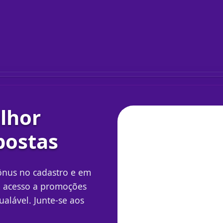
elhor
postas
ônus no cadastro e em
m acesso a promoções
ualável. Junte-se aos