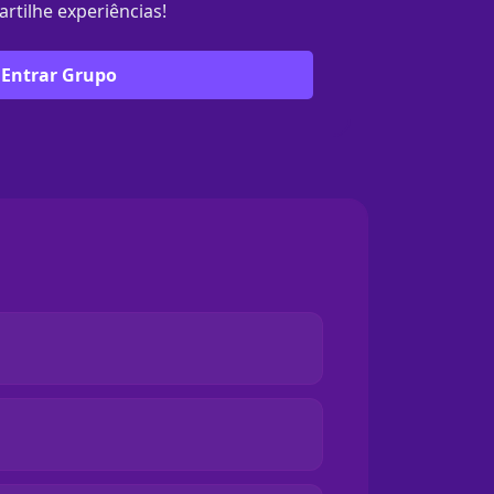
rtilhe experiências!
Entrar Grupo