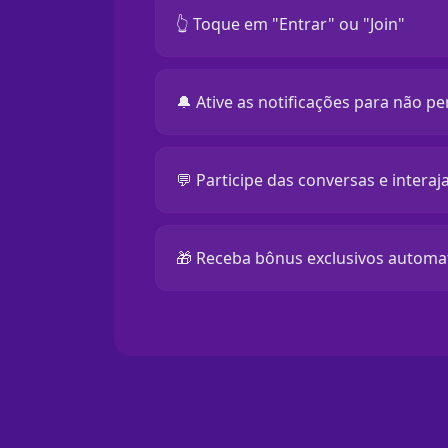
👆 Toque em "Entrar" ou "Join"
🔔 Ative as notificações para não p
💬 Participe das conversas e interaj
🎁 Receba bônus exclusivos autom