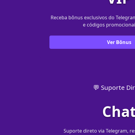
Receba bônus exclusivos do Telegra
e códigos promocionai
Ver Bônus
💬 Suporte Di
Cha
Suporte direto via Telegram, r