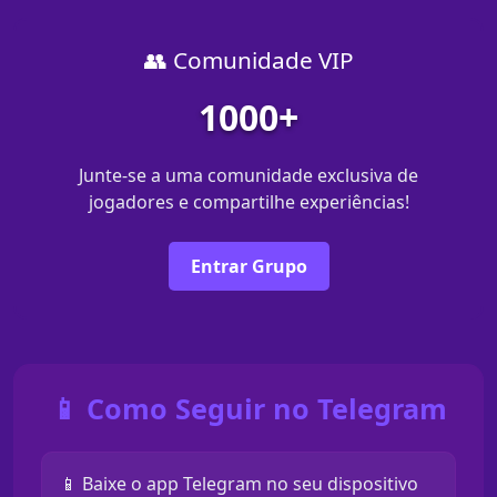
👥 Comunidade VIP
1000+
Junte-se a uma comunidade exclusiva de
jogadores e compartilhe experiências!
Entrar Grupo
📱 Como Seguir no Telegram
📱 Baixe o app Telegram no seu dispositivo