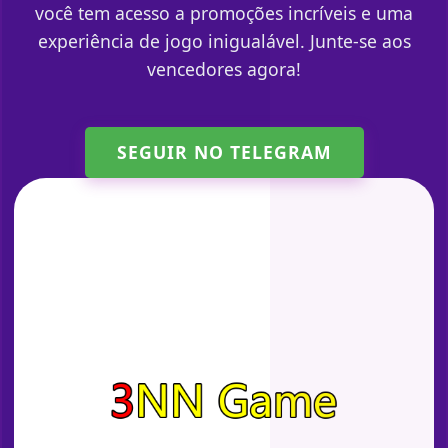
você tem acesso a promoções incríveis e uma
experiência de jogo inigualável. Junte-se aos
vencedores agora!
SEGUIR NO TELEGRAM