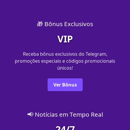
🎁 Bônus Exclusivos
VIP
Receba bônus exclusivos do Telegram,
promoções especiais e códigos promocionais
únicos!
Ver Bônus
📢 Notícias em Tempo Real
24/7