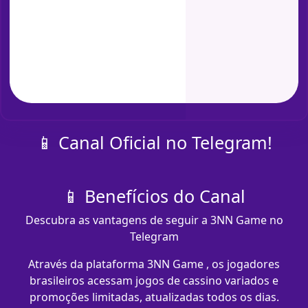
📱 Canal Oficial no Telegram!
📱 Benefícios do Canal
Descubra as vantagens de seguir a 3NN Game no
Telegram
Através da plataforma 3NN Game , os jogadores
brasileiros acessam jogos de cassino variados e
promoções limitadas, atualizadas todos os dias.