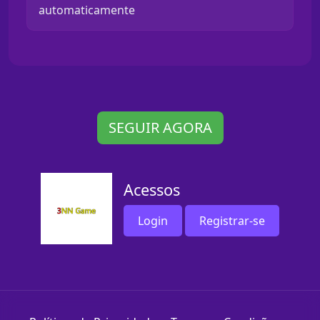
automaticamente
SEGUIR AGORA
Acessos
Login
Registrar-se