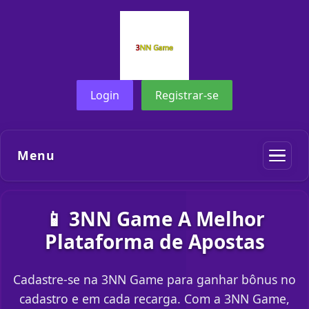
Login
Registrar-se
Menu
📱 3NN Game A Melhor
Plataforma de Apostas
Cadastre-se na 3NN Game para ganhar bônus no
cadastro e em cada recarga. Com a 3NN Game,