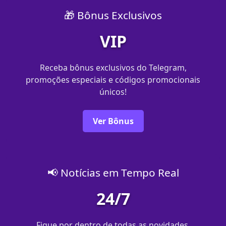
🎁 Bônus Exclusivos
VIP
Receba bônus exclusivos do Telegram,
promoções especiais e códigos promocionais
únicos!
Ver Bônus
📢 Notícias em Tempo Real
24/7
Fique por dentro de todas as novidades,