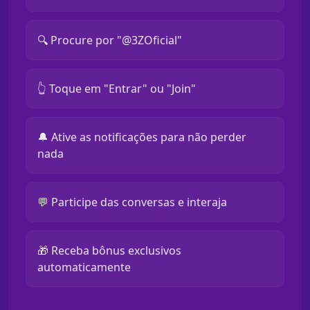
🔍 Procure por "@3ZOficial"
👆 Toque em "Entrar" ou "Join"
🔔 Ative as notificações para não perder
nada
💬 Participe das conversas e interaja
🎁 Receba bônus exclusivos
automaticamente