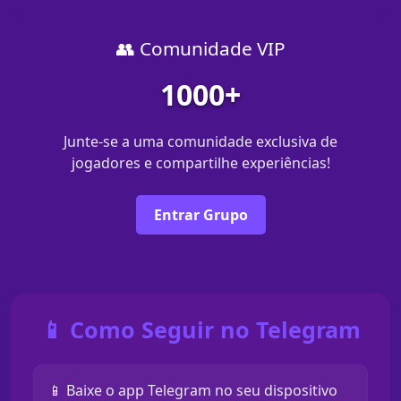
👥 Comunidade VIP
1000+
Junte-se a uma comunidade exclusiva de
jogadores e compartilhe experiências!
Entrar Grupo
📱 Como Seguir no Telegram
📱 Baixe o app Telegram no seu dispositivo