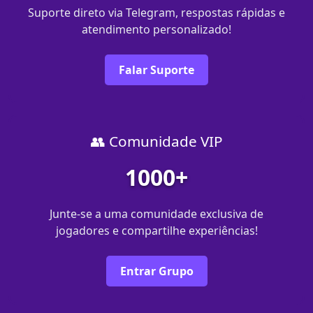
Suporte direto via Telegram, respostas rápidas e
atendimento personalizado!
Falar Suporte
👥 Comunidade VIP
1000+
Junte-se a uma comunidade exclusiva de
jogadores e compartilhe experiências!
Entrar Grupo