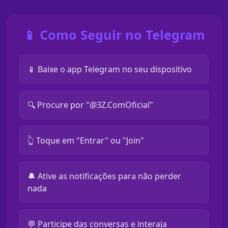
📱 Como Seguir no Telegram
📱 Baixe o app Telegram no seu dispositivo
🔍 Procure por "@3Z.ComOficial"
👆 Toque em "Entrar" ou "Join"
🔔 Ative as notificações para não perder
nada
💬 Participe das conversas e interaja