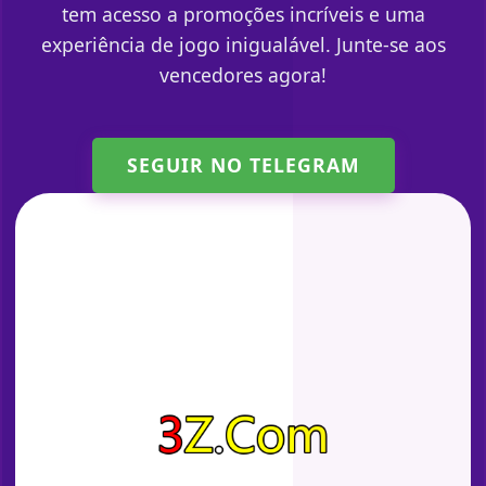
tem acesso a promoções incríveis e uma
experiência de jogo inigualável. Junte-se aos
vencedores agora!
SEGUIR NO TELEGRAM