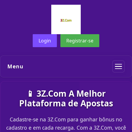
Login
Registrar-se
Menu
📱 3Z.Com A Melhor
Plataforma de Apostas
Cadastre-se na 3Z.Com para ganhar bônus no
cadastro e em cada recarga. Com a 3Z.Com, você