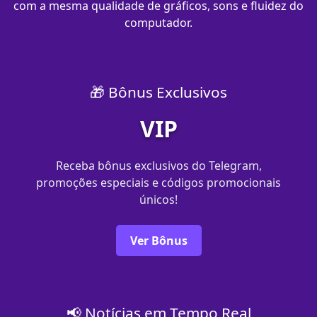
com a mesma qualidade de gráficos, sons e fluidez do
computador.
🎁 Bônus Exclusivos
VIP
Receba bônus exclusivos do Telegram,
promoções especiais e códigos promocionais
únicos!
Ver Bônus
📢 Notícias em Tempo Real