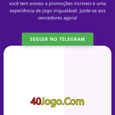
você tem acesso a promoções incríveis e uma
experiência de jogo inigualável. Junte-se aos
vencedores agora!
SEGUIR NO TELEGRAM