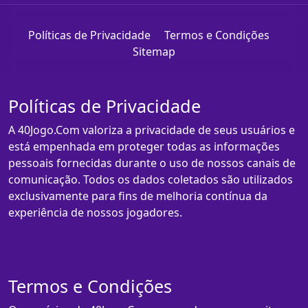
Políticas de Privacidade
Termos e Condições
Sitemap
Políticas de Privacidade
A 40Jogo.Com valoriza a privacidade de seus usuários e
está empenhada em proteger todas as informações
pessoais fornecidas durante o uso de nossos canais de
comunicação. Todos os dados coletados são utilizados
exclusivamente para fins de melhoria contínua da
experiência de nossos jogadores.
Termos e Condições