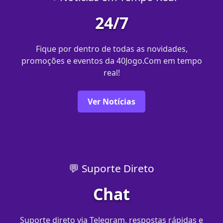
24/7
Fique por dentro de todas as novidades,
promoções e eventos da 40Jogo.Com em tempo
real!
Ver Notícias
💬 Suporte Direto
Chat
Suporte direto via Telegram, respostas rápidas e