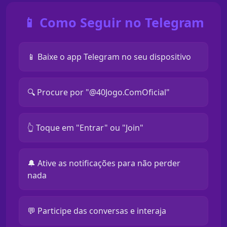
📱 Como Seguir no Telegram
📱 Baixe o app Telegram no seu dispositivo
🔍 Procure por "@40Jogo.ComOficial"
👆 Toque em "Entrar" ou "Join"
🔔 Ative as notificações para não perder
nada
💬 Participe das conversas e interaja