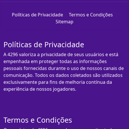
Políticas de Privacidade
Termos e Condições
Sitemap
Políticas de Privacidade
A 4296 valoriza a privacidade de seus usuários e está
empenhada em proteger todas as informações
pessoais fornecidas durante o uso de nossos canais de
comunicação. Todos os dados coletados são utilizados
exclusivamente para fins de melhoria contínua da
experiência de nossos jogadores.
Termos e Condições