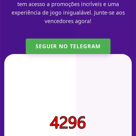
tem acesso a promoções incríveis e uma
experiência de jogo inigualável. Junte-se aos
vencedores agora!
SEGUIR NO TELEGRAM