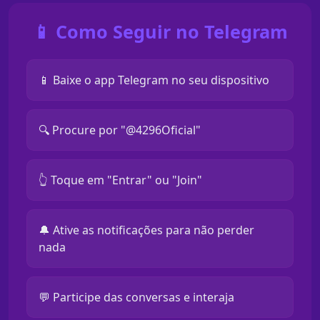
📱 Como Seguir no Telegram
📱 Baixe o app Telegram no seu dispositivo
🔍 Procure por "@4296Oficial"
👆 Toque em "Entrar" ou "Join"
🔔 Ative as notificações para não perder
nada
💬 Participe das conversas e interaja