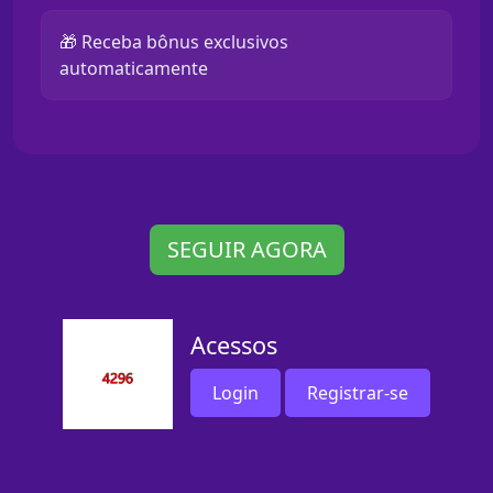
🎁 Receba bônus exclusivos
automaticamente
SEGUIR AGORA
Acessos
Login
Registrar-se