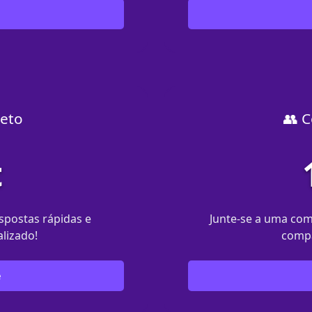
reto
👥 
t
espostas rápidas e
Junte-se a uma com
lizado!
compa
e