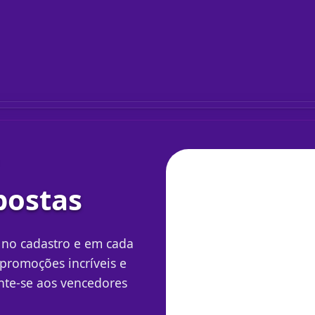
postas
 no cadastro e em cada
 promoções incríveis e
unte-se aos vencedores