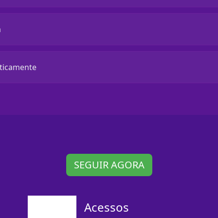
a
aticamente
SEGUIR AGORA
Acessos