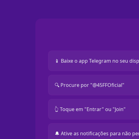
📱 Baixe o app Telegram no seu disp
🔍 Procure por "@45FFOficial"
👆 Toque em "Entrar" ou "Join"
🔔 Ative as notificações para não p