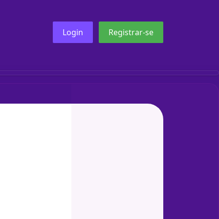
Login
Registrar-se