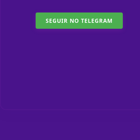
SEGUIR NO TELEGRAM