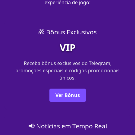
experiência de jogo:
🎁 Bônus Exclusivos
VIP
Receba bônus exclusivos do Telegram,
promoções especiais e códigos promocionais
únicos!
Ver Bônus
📢 Notícias em Tempo Real