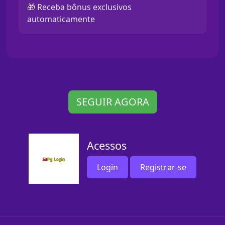
🎁 Receba bônus exclusivos
automaticamente
SEGUIR AGORA
Acessos
Login
Registrar-se