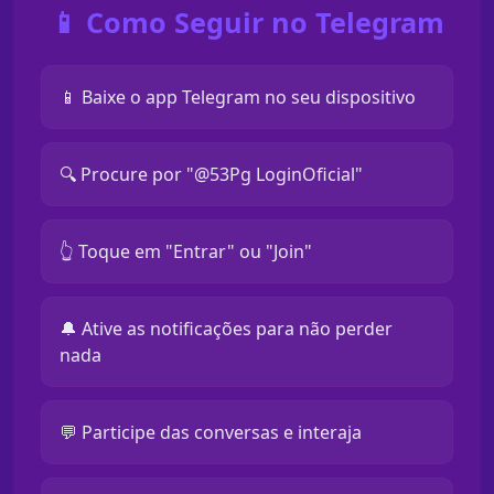
📱 Como Seguir no Telegram
📱 Baixe o app Telegram no seu dispositivo
🔍 Procure por "@53Pg LoginOficial"
👆 Toque em "Entrar" ou "Join"
🔔 Ative as notificações para não perder
nada
💬 Participe das conversas e interaja