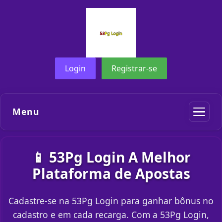
Login
Registrar-se
Menu
📱 53Pg Login A Melhor
Plataforma de Apostas
Cadastre-se na 53Pg Login para ganhar bônus no
cadastro e em cada recarga. Com a 53Pg Login,