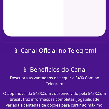
📱 Canal Oficial no Telegram!
📱 Benefícios do Canal
Descubra as vantagens de seguir a 543X.Com no
Telegram
O app móvel da 543X.Com , desenvolvido pela 543X.Com
Brasil , traz informações completas, jogabilidade
variada e centenas de opções para curtir ao máximo.