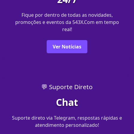
Fique por dentro de todas as novidades,
promoções e eventos da 543X.Com em tempo
real!
Ver Notícias
💬 Suporte Direto
Chat
Suporte direto via Telegram, respostas rápidas e
atendimento personalizado!