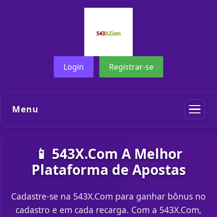
Login
Registrar-se
Menu
📱 543X.Com A Melhor
Plataforma de Apostas
Cadastre-se na 543X.Com para ganhar bônus no
cadastro e em cada recarga. Com a 543X.Com,