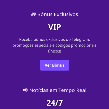
🎁 Bônus Exclusivos
VIP
Receba bônus exclusivos do Telegram,
promoções especiais e códigos promocionais
únicos!
Ver Bônus
📢 Notícias em Tempo Real
24/7