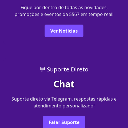
Fique por dentro de todas as novidades,
promoções e eventos da 5567 em tempo real!
Ver Notícias
💬 Suporte Direto
Chat
Suporte direto via Telegram, respostas rápidas e
atendimento personalizado!
Falar Suporte