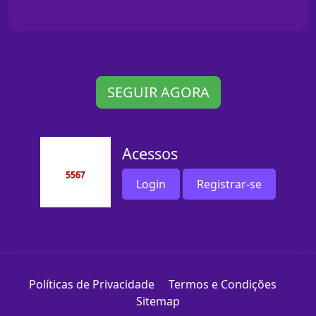
SEGUIR AGORA
Acessos
Login
Registrar-se
Políticas de Privacidade
Termos e Condições
Sitemap