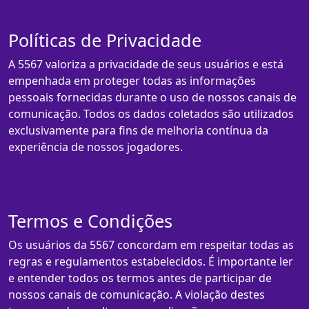
Políticas de Privacidade
A 5567 valoriza a privacidade de seus usuários e está
empenhada em proteger todas as informações
pessoais fornecidas durante o uso de nossos canais de
comunicação. Todos os dados coletados são utilizados
exclusivamente para fins de melhoria contínua da
experiência de nossos jogadores.
Termos e Condições
Os usuários da 5567 concordam em respeitar todas as
regras e regulamentos estabelecidos. É importante ler
e entender todos os termos antes de participar de
nossos canais de comunicação. A violação destes