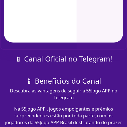
📱 Canal Oficial no Telegram!
📱 Benefícios do Canal
Descubra as vantagens de seguir a 55Jogo APP no
Telegram
Na 55Jogo APP , jogos empolgantes e prêmios
surpreendentes estão por toda parte, com os
jogadores da 55Jogo APP Brasil desfrutando do prazer