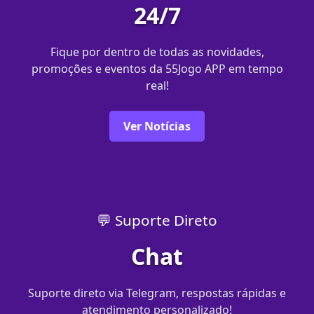
24/7
Fique por dentro de todas as novidades,
promoções e eventos da 55Jogo APP em tempo
real!
Ver Notícias
💬 Suporte Direto
Chat
Suporte direto via Telegram, respostas rápidas e
atendimento personalizado!