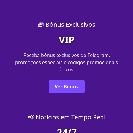
🎁 Bônus Exclusivos
VIP
Receba bônus exclusivos do Telegram,
promoções especiais e códigos promocionais
únicos!
Ver Bônus
📢 Notícias em Tempo Real
24/7