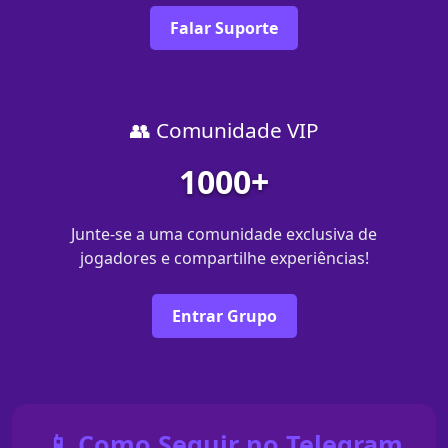
Falar Suporte
👥 Comunidade VIP
1000+
Junte-se a uma comunidade exclusiva de
jogadores e compartilhe experiências!
Entrar Grupo
📱 Como Seguir no Telegram