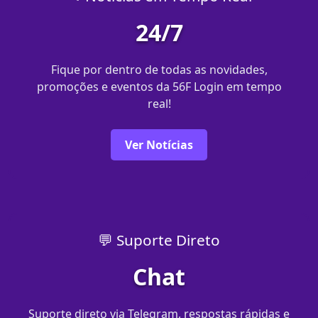
24/7
Fique por dentro de todas as novidades,
promoções e eventos da 56F Login em tempo
real!
Ver Notícias
💬 Suporte Direto
Chat
Suporte direto via Telegram, respostas rápidas e