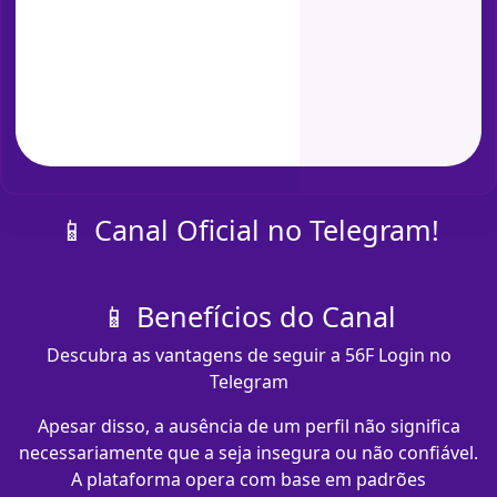
📱 Canal Oficial no Telegram!
📱 Benefícios do Canal
Descubra as vantagens de seguir a 56F Login no
Telegram
Apesar disso, a ausência de um perfil não significa
necessariamente que a seja insegura ou não confiável.
A plataforma opera com base em padrões