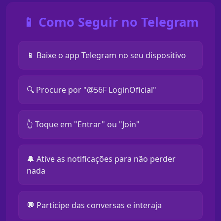
📱 Como Seguir no Telegram
📱 Baixe o app Telegram no seu dispositivo
🔍 Procure por "@56F LoginOficial"
👆 Toque em "Entrar" ou "Join"
🔔 Ative as notificações para não perder
nada
💬 Participe das conversas e interaja