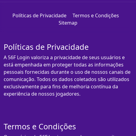
Políticas de Privacidade
Termos e Condições
Sitemap
Políticas de Privacidade
A 56F Login valoriza a privacidade de seus usuários e
está empenhada em proteger todas as informações
pessoais fornecidas durante o uso de nossos canais de
comunicação. Todos os dados coletados são utilizados
exclusivamente para fins de melhoria contínua da
experiência de nossos jogadores.
Termos e Condições