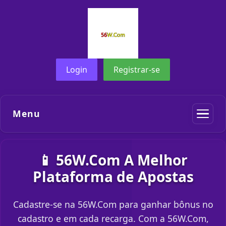
Login
Registrar-se
Menu
📱 56W.Com A Melhor
Plataforma de Apostas
Cadastre-se na 56W.Com para ganhar bônus no
cadastro e em cada recarga. Com a 56W.Com,