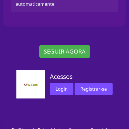
automaticamente
SEGUIR AGORA
Acessos
Login
Registrar-se