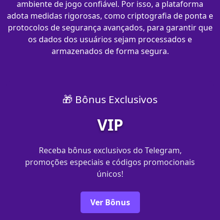
ambiente de jogo confiável. Por isso, a plataforma
adota medidas rigorosas, como criptografia de ponta e
protocolos de segurança avançados, para garantir que
os dados dos usuários sejam processados e
armazenados de forma segura.
🎁 Bônus Exclusivos
VIP
Receba bônus exclusivos do Telegram,
promoções especiais e códigos promocionais
únicos!
Ver Bônus