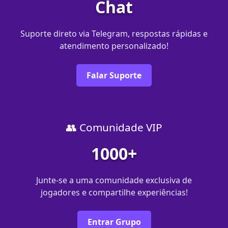
Chat
Suporte direto via Telegram, respostas rápidas e
atendimento personalizado!
Falar Suporte
👥 Comunidade VIP
1000+
Junte-se a uma comunidade exclusiva de
jogadores e compartilhe experiências!
Entrar Grupo