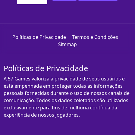
Políticas de Privacidade
Termos e Condições
Sitemap
Políticas de Privacidade
A 57 Games valoriza a privacidade de seus usuários e
está empenhada em proteger todas as informações
pessoais fornecidas durante o uso de nossos canais de
comunicação. Todos os dados coletados são utilizados
exclusivamente para fins de melhoria contínua da
experiência de nossos jogadores.