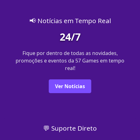
📢 Notícias em Tempo Real
24/7
Fique por dentro de todas as novidades,
promoções e eventos da 57 Games em tempo
real!
Ver Notícias
💬 Suporte Direto