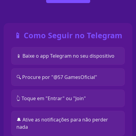
📱 Como Seguir no Telegram
📱 Baixe o app Telegram no seu dispositivo
🔍 Procure por "@57 GamesOficial"
👆 Toque em "Entrar" ou "Join"
🔔 Ative as notificações para não perder
nada