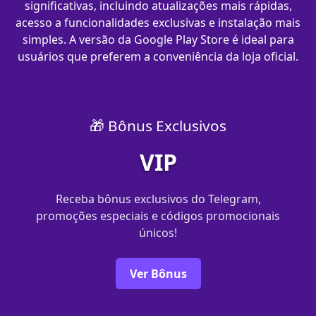
significativas, incluindo atualizações mais rápidas,
acesso a funcionalidades exclusivas e instalação mais
simples. A versão da Google Play Store é ideal para
usuários que preferem a conveniência da loja oficial.
🎁 Bônus Exclusivos
VIP
Receba bônus exclusivos do Telegram,
promoções especiais e códigos promocionais
únicos!
Ver Bônus