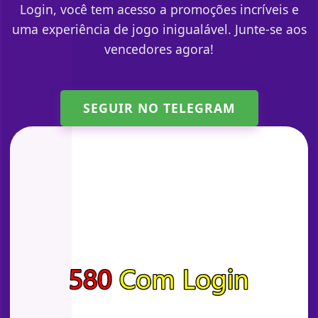
Login, você tem acesso a promoções incríveis e
uma experiência de jogo inigualável. Junte-se aos
vencedores agora!
SEGUIR NO TELEGRAM