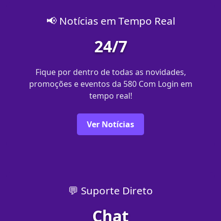
📢 Notícias em Tempo Real
24/7
Fique por dentro de todas as novidades,
promoções e eventos da 580 Com Login em
tempo real!
Ver Notícias
💬 Suporte Direto
Chat