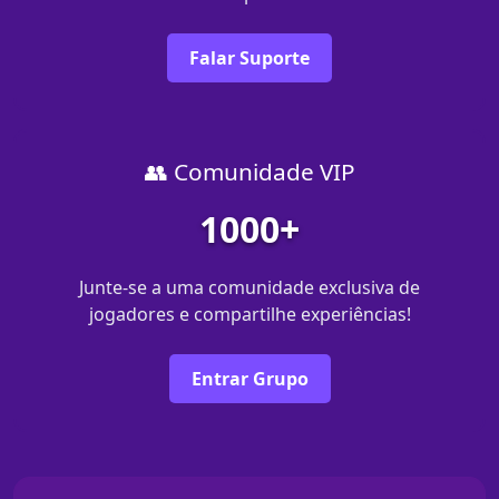
Falar Suporte
👥 Comunidade VIP
1000+
Junte-se a uma comunidade exclusiva de
jogadores e compartilhe experiências!
Entrar Grupo