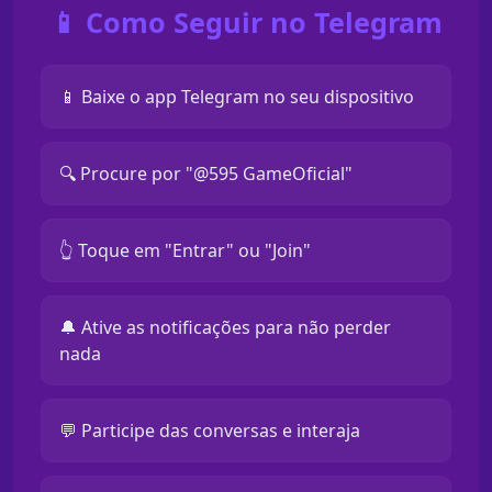
📱 Como Seguir no Telegram
📱 Baixe o app Telegram no seu dispositivo
🔍 Procure por "@595 GameOficial"
👆 Toque em "Entrar" ou "Join"
🔔 Ative as notificações para não perder
nada
💬 Participe das conversas e interaja