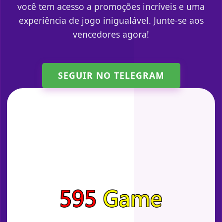
você tem acesso a promoções incríveis e uma
experiência de jogo inigualável. Junte-se aos
vencedores agora!
SEGUIR NO TELEGRAM