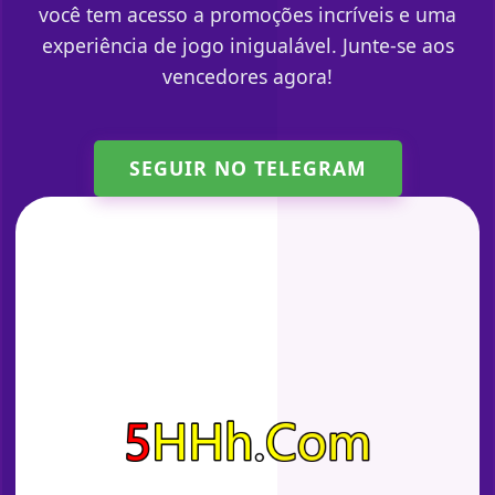
você tem acesso a promoções incríveis e uma
experiência de jogo inigualável. Junte-se aos
vencedores agora!
SEGUIR NO TELEGRAM