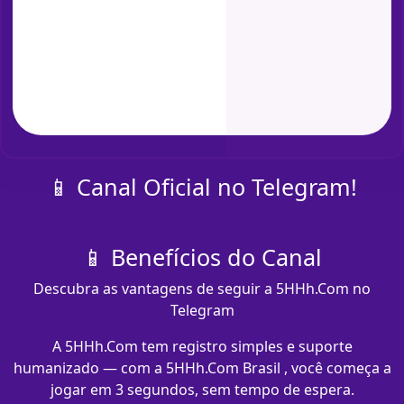
📱 Canal Oficial no Telegram!
📱 Benefícios do Canal
Descubra as vantagens de seguir a 5HHh.Com no
Telegram
A 5HHh.Com tem registro simples e suporte
humanizado — com a 5HHh.Com Brasil , você começa a
jogar em 3 segundos, sem tempo de espera.