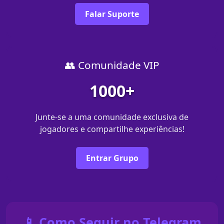
Falar Suporte
👥 Comunidade VIP
1000+
Junte-se a uma comunidade exclusiva de
jogadores e compartilhe experiências!
Entrar Grupo
📱 Como Seguir no Telegram