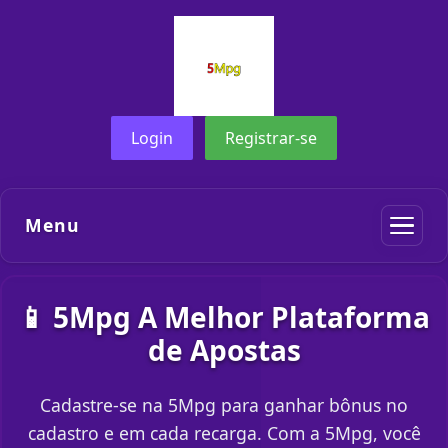
Login
Registrar-se
Menu
📱 5Mpg A Melhor Plataforma
de Apostas
Cadastre-se na 5Mpg para ganhar bônus no
cadastro e em cada recarga. Com a 5Mpg, você