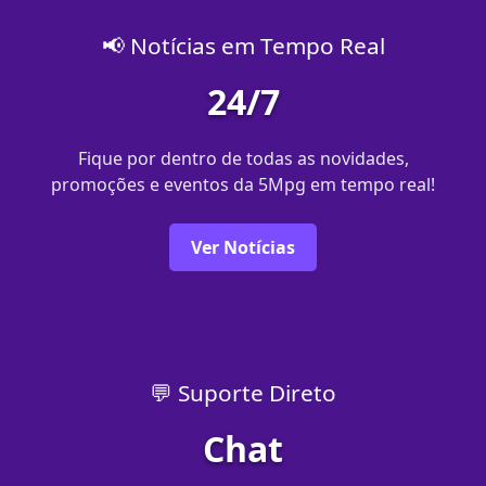
📢 Notícias em Tempo Real
24/7
Fique por dentro de todas as novidades,
promoções e eventos da 5Mpg em tempo real!
Ver Notícias
💬 Suporte Direto
Chat