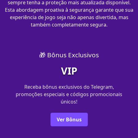
sempre tenha a proteção mais atualizada disponível.
Esta abordagem proativa à segurança garante que sua
experiência de jogo seja não apenas divertida, mas
também completamente segura.
🎁 Bônus Exclusivos
VIP
Receba bônus exclusivos do Telegram,
promoções especiais e códigos promocionais
únicos!
Ver Bônus