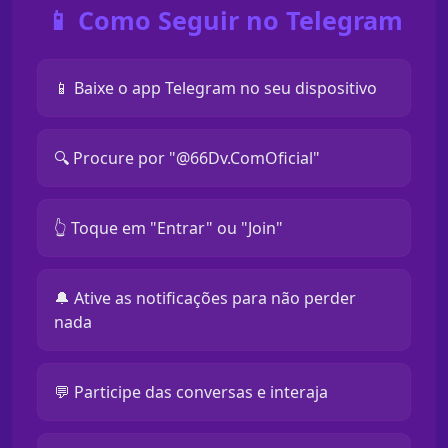
📱 Como Seguir no Telegram
📱 Baixe o app Telegram no seu dispositivo
🔍 Procure por "@66Dv.ComOficial"
👆 Toque em "Entrar" ou "Join"
🔔 Ative as notificações para não perder
nada
💬 Participe das conversas e interaja