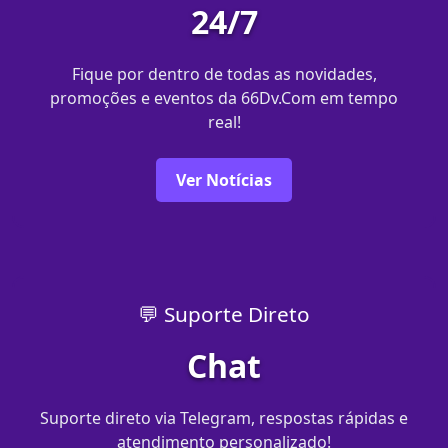
24/7
Fique por dentro de todas as novidades,
promoções e eventos da 66Dv.Com em tempo
real!
Ver Notícias
💬 Suporte Direto
Chat
Suporte direto via Telegram, respostas rápidas e
atendimento personalizado!