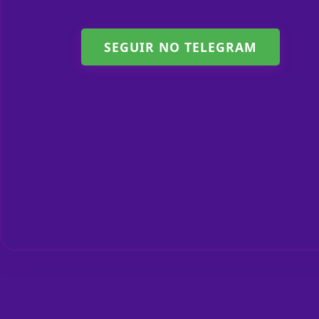
SEGUIR NO TELEGRAM