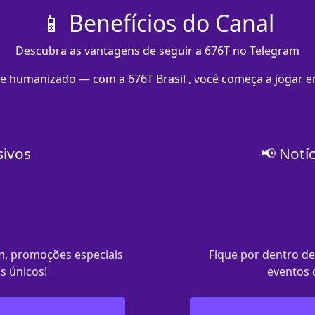
📱 Benefícios do Canal
Descubra as vantagens de seguir a 676T no Telegram
rte humanizado — com a 676T Brasil , você começa a jogar 
sivos
📢 Notí
m, promoções especiais
Fique por dentro d
s únicos!
eventos 