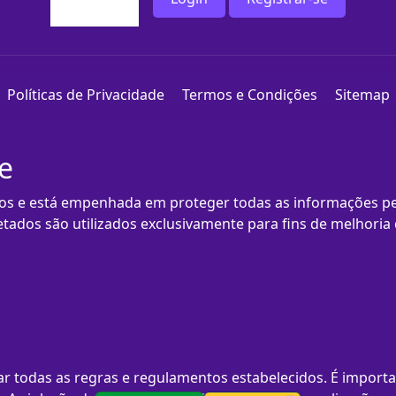
Políticas de Privacidade
Termos e Condições
Sitemap
de
rios e está empenhada em proteger todas as informações p
tados são utilizados exclusivamente para fins de melhoria
 todas as regras e regulamentos estabelecidos. É importa