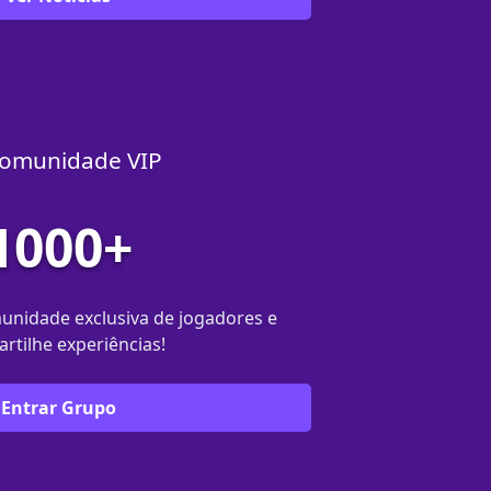
Comunidade VIP
1000+
unidade exclusiva de jogadores e
rtilhe experiências!
Entrar Grupo