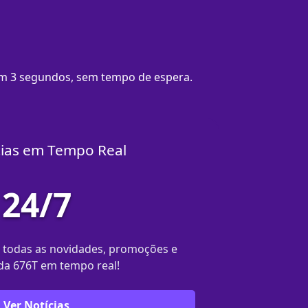
em 3 segundos, sem tempo de espera.
cias em Tempo Real
24/7
e todas as novidades, promoções e
da 676T em tempo real!
Ver Notícias