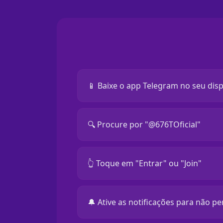
📱 Baixe o app Telegram no seu disp
🔍 Procure por "@676TOficial"
👆 Toque em "Entrar" ou "Join"
🔔 Ative as notificações para não p