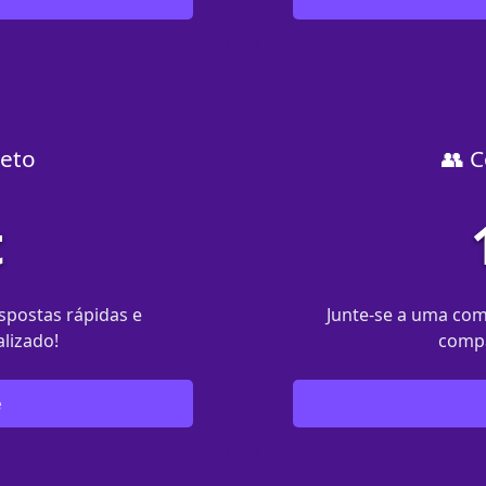
reto
👥 
t
espostas rápidas e
Junte-se a uma com
lizado!
compa
e