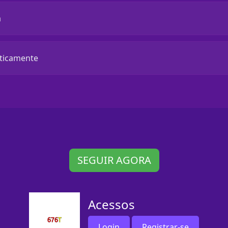
a
aticamente
SEGUIR AGORA
Acessos
Login
Registrar-se