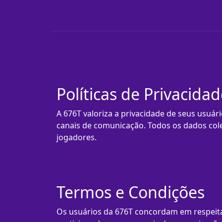
Políticas de Privacida
A 676T valoriza a privacidade de seus usuá
canais de comunicação. Todos os dados cole
jogadores.
Termos e Condições
Os usuários da 676T concordam em respeitar