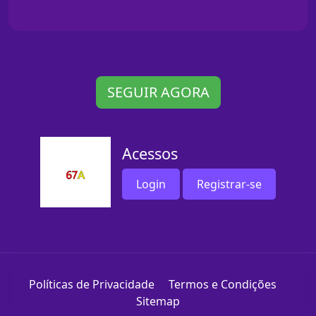
SEGUIR AGORA
Acessos
Login
Registrar-se
Políticas de Privacidade
Termos e Condições
Sitemap