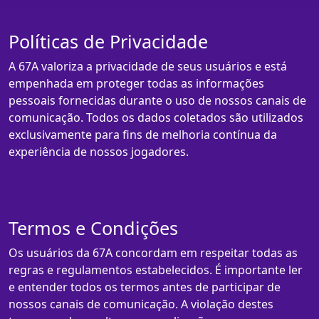
Políticas de Privacidade
A 67A valoriza a privacidade de seus usuários e está
empenhada em proteger todas as informações
pessoais fornecidas durante o uso de nossos canais de
comunicação. Todos os dados coletados são utilizados
exclusivamente para fins de melhoria contínua da
experiência de nossos jogadores.
Termos e Condições
Os usuários da 67A concordam em respeitar todas as
regras e regulamentos estabelecidos. É importante ler
e entender todos os termos antes de participar de
nossos canais de comunicação. A violação destes