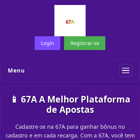
Login
Registrar-se
Menu
📱 67A A Melhor Plataforma
de Apostas
Cadastre-se na 67A para ganhar bônus no
cadastro e em cada recarga. Com a 67A, você tem