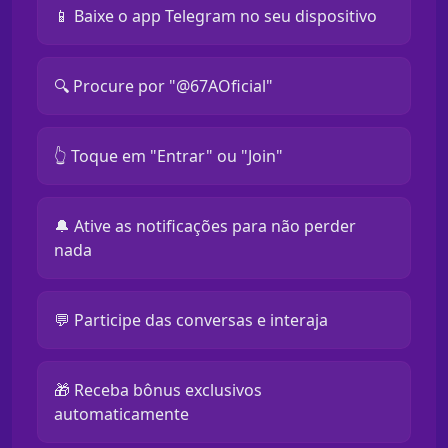
📱 Baixe o app Telegram no seu dispositivo
🔍 Procure por "@67AOficial"
👆 Toque em "Entrar" ou "Join"
🔔 Ative as notificações para não perder
nada
💬 Participe das conversas e interaja
🎁 Receba bônus exclusivos
automaticamente