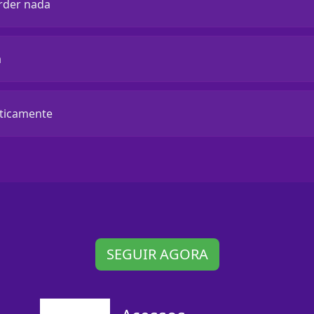
erder nada
a
aticamente
SEGUIR AGORA