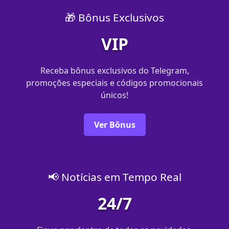
🎁 Bônus Exclusivos
VIP
Receba bônus exclusivos do Telegram,
promoções especiais e códigos promocionais
únicos!
Ver Bônus
📢 Notícias em Tempo Real
24/7