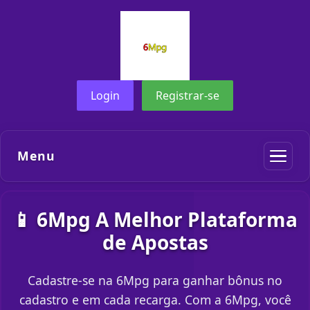
Login
Registrar-se
Menu
📱 6Mpg A Melhor Plataforma
de Apostas
Cadastre-se na 6Mpg para ganhar bônus no
cadastro e em cada recarga. Com a 6Mpg, você