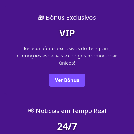
🎁 Bônus Exclusivos
VIP
Receba bônus exclusivos do Telegram,
promoções especiais e códigos promocionais
únicos!
Ver Bônus
📢 Notícias em Tempo Real
24/7