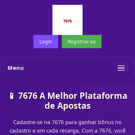
Login
Registrar-se
Menu
📱 7676 A Melhor Plataforma
de Apostas
Cadastre-se na 7676 para ganhar bônus no
cadastro e em cada recarga. Com a 7676, você