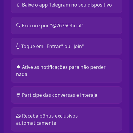
📱 Baixe o app Telegram no seu dispositivo
🔍 Procure por "@7676Oficial"
👆 Toque em "Entrar" ou "Join"
🔔 Ative as notificações para não perder
nada
💬 Participe das conversas e interaja
🎁 Receba bônus exclusivos
automaticamente