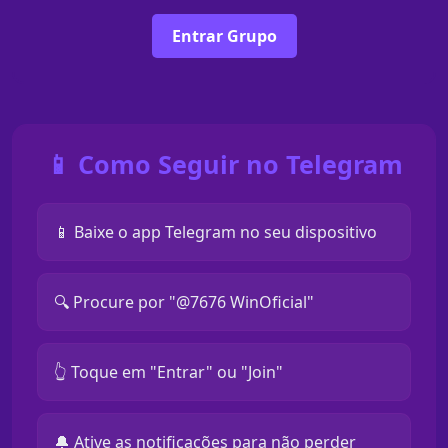
Entrar Grupo
📱 Como Seguir no Telegram
📱 Baixe o app Telegram no seu dispositivo
🔍 Procure por "@7676 WinOficial"
👆 Toque em "Entrar" ou "Join"
🔔 Ative as notificações para não perder