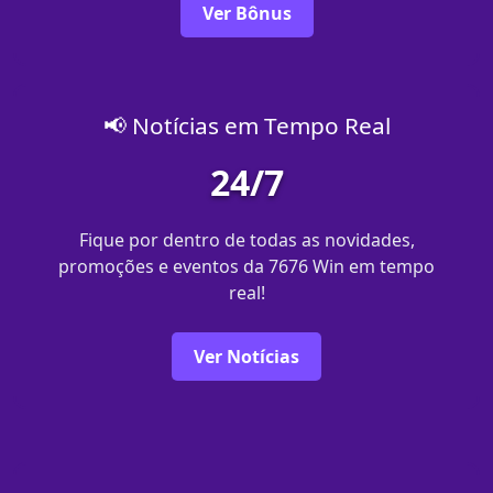
Ver Bônus
📢 Notícias em Tempo Real
24/7
Fique por dentro de todas as novidades,
promoções e eventos da 7676 Win em tempo
real!
Ver Notícias