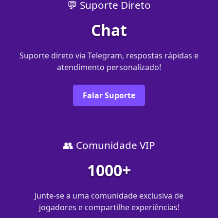
💬 Suporte Direto
Chat
Suporte direto via Telegram, respostas rápidas e
atendimento personalizado!
Falar Suporte
👥 Comunidade VIP
1000+
Junte-se a uma comunidade exclusiva de
jogadores e compartilhe experiências!