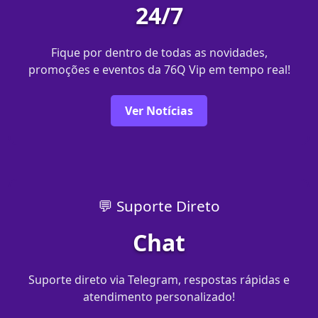
24/7
Fique por dentro de todas as novidades,
promoções e eventos da 76Q Vip em tempo real!
Ver Notícias
💬 Suporte Direto
Chat
Suporte direto via Telegram, respostas rápidas e
atendimento personalizado!