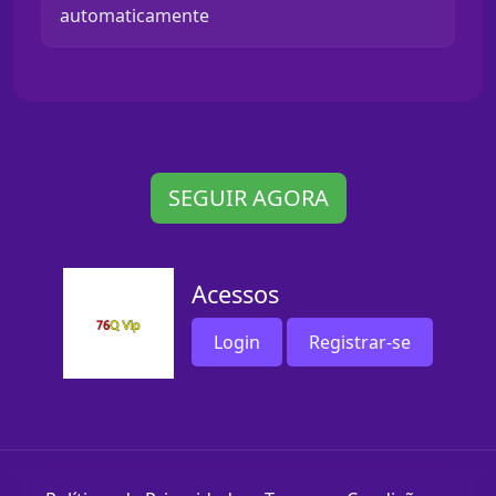
automaticamente
SEGUIR AGORA
Acessos
Login
Registrar-se