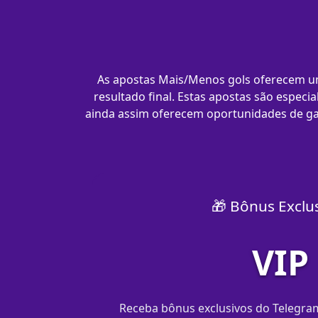
As apostas Mais/Menos gols oferecem um
resultado final. Estas apostas são esp
ainda assim oferecem oportunidades de gan
🎁 Bônus Exclu
VIP
Receba bônus exclusivos do Telegra