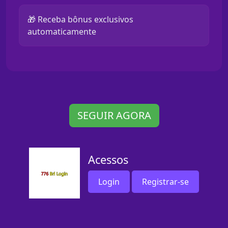
🎁 Receba bônus exclusivos
automaticamente
SEGUIR AGORA
Acessos
Login
Registrar-se