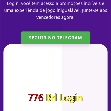
Login, você tem acesso a promoções incríveis e
uma experiência de jogo inigualável. Junte-se aos
vencedores agora!
SEGUIR NO TELEGRAM