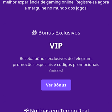
melhor experiência de gaming online. Registre-se agora
e mergulhe no mundo dos jogos!
🎁 Bônus Exclusivos
VIP
Receba bônus exclusivos do Telegram,
promoções especiais e códigos promocionais
únicos!
Ver Bônus
📢 Notícias em Tempo Real