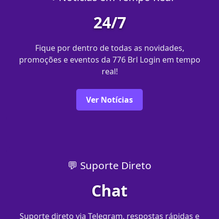
24/7
Fique por dentro de todas as novidades,
promoções e eventos da 776 Brl Login em tempo
real!
Ver Notícias
💬 Suporte Direto
Chat
Suporte direto via Telegram, respostas rápidas e