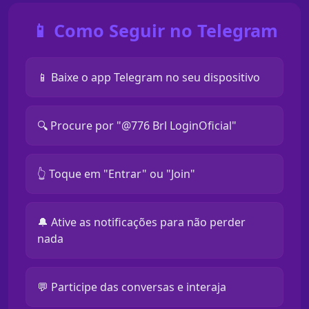
📱 Como Seguir no Telegram
📱 Baixe o app Telegram no seu dispositivo
🔍 Procure por "@776 Brl LoginOficial"
👆 Toque em "Entrar" ou "Join"
🔔 Ative as notificações para não perder
nada
💬 Participe das conversas e interaja