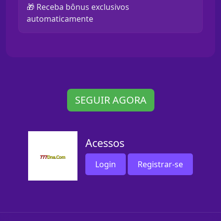
🎁 Receba bônus exclusivos
automaticamente
SEGUIR AGORA
Acessos
Login
Registrar-se