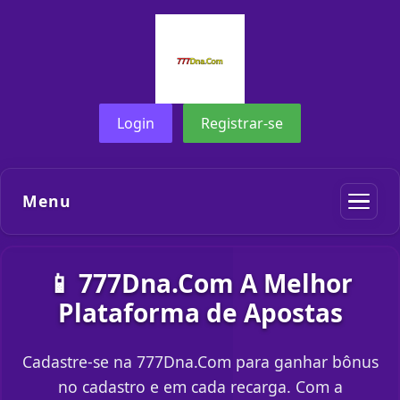
Login
Registrar-se
Menu
📱 777Dna.Com A Melhor
Plataforma de Apostas
Cadastre-se na 777Dna.Com para ganhar bônus
no cadastro e em cada recarga. Com a