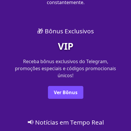
constantemente.
🎁 Bônus Exclusivos
VIP
Receba bônus exclusivos do Telegram,
promoções especiais e códigos promocionais
únicos!
Ver Bônus
📢 Notícias em Tempo Real