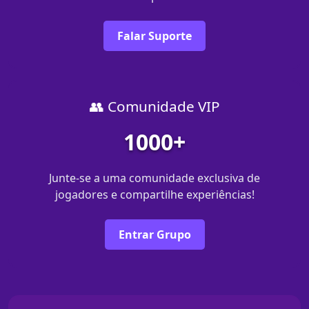
Falar Suporte
👥 Comunidade VIP
1000+
Junte-se a uma comunidade exclusiva de
jogadores e compartilhe experiências!
Entrar Grupo