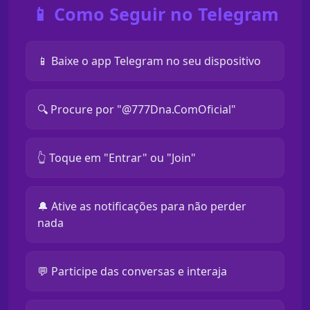
📱 Como Seguir no Telegram
📱 Baixe o app Telegram no seu dispositivo
🔍 Procure por "@777Dna.ComOficial"
👆 Toque em "Entrar" ou "Join"
🔔 Ative as notificações para não perder
nada
💬 Participe das conversas e interaja