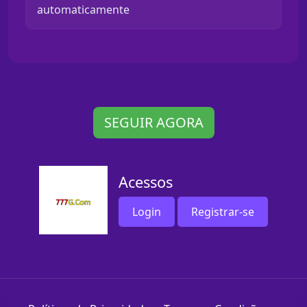
automaticamente
SEGUIR AGORA
Acessos
Login
Registrar-se