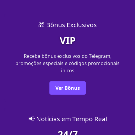
🎁 Bônus Exclusivos
VIP
Receba bônus exclusivos do Telegram,
promoções especiais e códigos promocionais
únicos!
Ver Bônus
📢 Notícias em Tempo Real
24/7