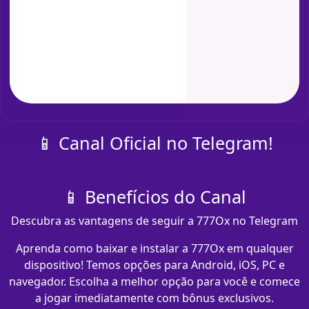
📱 Canal Oficial no Telegram!
📱 Benefícios do Canal
Descubra as vantagens de seguir a 777Ox no Telegram
Aprenda como baixar e instalar a 777Ox em qualquer
dispositivo! Temos opções para Android, iOS, PC e
navegador. Escolha a melhor opção para você e comece
a jogar imediatamente com bônus exclusivos.