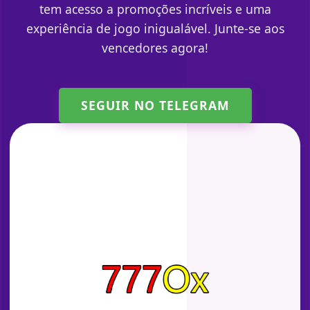
tem acesso a promoções incríveis e uma
experiência de jogo inigualável. Junte-se aos
vencedores agora!
SEGUIR NO TELEGRAM