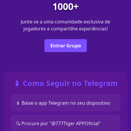
1000+
Junte-se a uma comunidade exclusiva de
jogadores e compartilhe experiências!
Entrar Grupo
📱 Como Seguir no Telegram
📱 Baixe o app Telegram no seu dispositivo
🔍 Procure por "@777Tiger APPOficial"