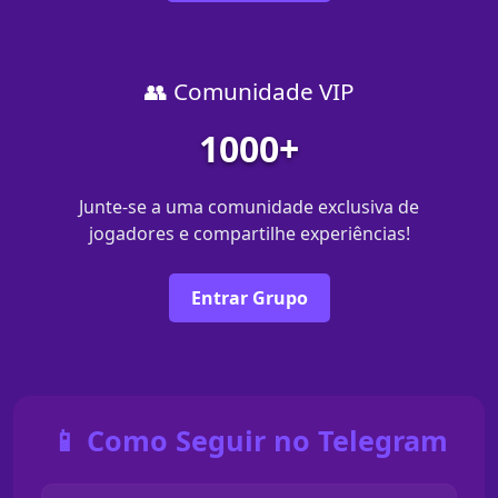
👥 Comunidade VIP
1000+
Junte-se a uma comunidade exclusiva de
jogadores e compartilhe experiências!
Entrar Grupo
📱 Como Seguir no Telegram