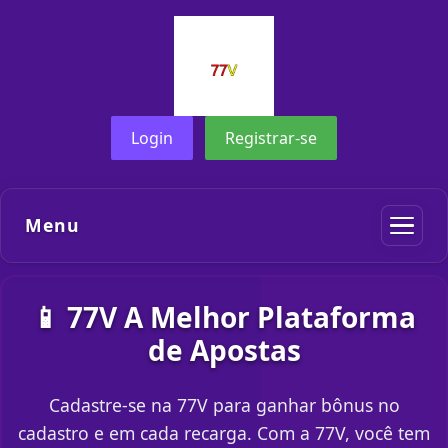
Login
Registrar-se
Menu
📱 77V A Melhor Plataforma
de Apostas
Cadastre-se na 77V para ganhar bônus no
cadastro e em cada recarga. Com a 77V, você tem