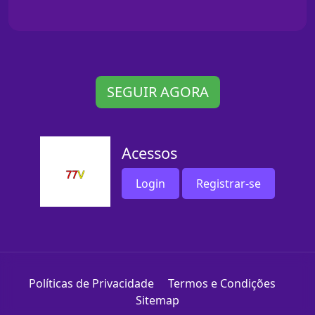
SEGUIR AGORA
Acessos
Login
Registrar-se
Políticas de Privacidade
Termos e Condições
Sitemap