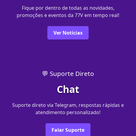
Fique por dentro de todas as novidades,
promoções e eventos da 77V em tempo real!
Ver Notícias
💬 Suporte Direto
Chat
Suporte direto via Telegram, respostas rápidas e
atendimento personalizado!
Falar Suporte