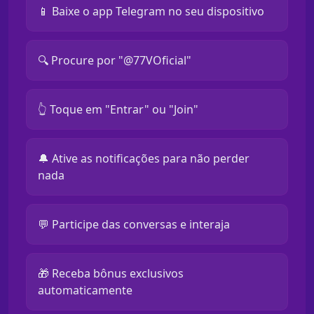
📱 Baixe o app Telegram no seu dispositivo
🔍 Procure por "@77VOficial"
👆 Toque em "Entrar" ou "Join"
🔔 Ative as notificações para não perder
nada
💬 Participe das conversas e interaja
🎁 Receba bônus exclusivos
automaticamente