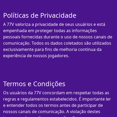
Políticas de Privacidade
A 77V valoriza a privacidade de seus usuários e está
empenhada em proteger todas as informações
pessoais fornecidas durante o uso de nossos canais de
comunicação. Todos os dados coletados são utilizados
exclusivamente para fins de melhoria contínua da
experiência de nossos jogadores.
Termos e Condições
Os usuários da 77V concordam em respeitar todas as
regras e regulamentos estabelecidos. É importante ler
e entender todos os termos antes de participar de
nossos canais de comunicação. A violação destes